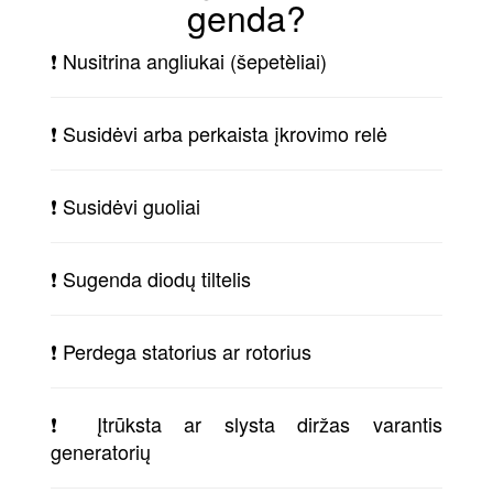
genda?
❗ Nusitrina angliukai (šepetèliai)
❗ Susidėvi arba perkaista įkrovimo relė
❗ Susidėvi guoliai
❗ Sugenda diodų tiltelis
❗ Perdega statorius ar rotorius
❗ Įtrūksta ar slysta diržas varantis
generatorių