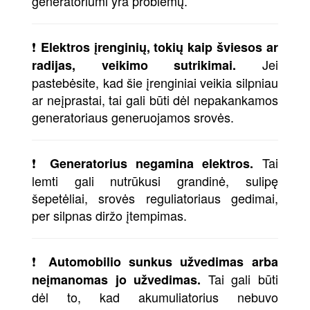
generatoriumi yra problemų.
❗
Elektros įrenginių, tokių kaip šviesos ar
Jei
radijas, veikimo sutrikimai.
pastebėsite, kad šie įrenginiai veikia silpniau
ar neįprastai, tai gali būti dėl nepakankamos
generatoriaus generuojamos srovės.
❗
Tai
Generatorius negamina elektros.
lemti gali nutrūkusi grandinė, sulipę
šepetėliai, srovės reguliatoriaus gedimai,
per silpnas diržo įtempimas.
❗
Automobilio sunkus užvedimas arba
Tai gali būti
neįmanomas jo užvedimas.
dėl to, kad akumuliatorius nebuvo