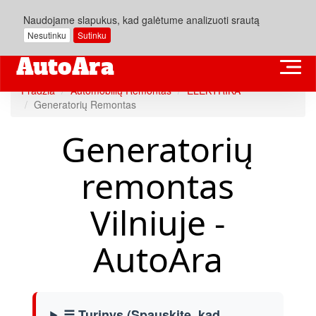
Naudojame slapukus, kad galėtume analizuoti srautą
Nesutinku
Sutinku
Pradžia
Automobilių Remontas
ELEKTRIKA
Generatorių Remontas
Generatorių
remontas
Vilniuje -
AutoAra
☰ Turinys (Spauskite, kad