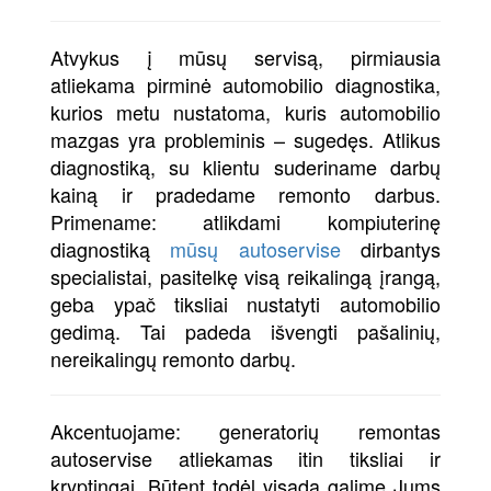
Atvykus į mūsų servisą, pirmiausia
atliekama pirminė automobilio diagnostika,
kurios metu nustatoma, kuris automobilio
mazgas yra probleminis – sugedęs. Atlikus
diagnostiką, su klientu suderiname darbų
kainą ir pradedame remonto darbus.
Primename: atlikdami kompiuterinę
diagnostiką
mūsų autoservise
dirbantys
specialistai, pasitelkę visą reikalingą įrangą,
geba ypač tiksliai nustatyti automobilio
gedimą. Tai padeda išvengti pašalinių,
nereikalingų remonto darbų.
Akcentuojame: generatorių remontas
autoservise atliekamas itin tiksliai ir
kryptingai. Būtent todėl visada galime Jums