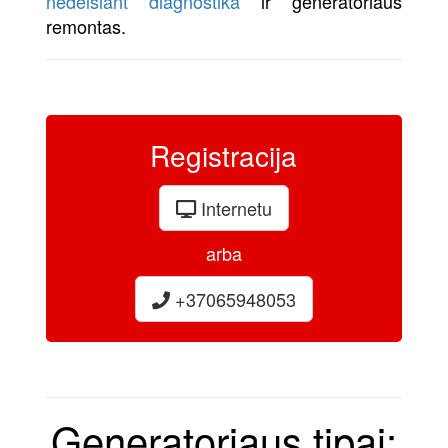
nedelsiant diagnostika
ir generatoriaus
remontas.
Registracija
Internetu
arba
+37065948053
Generatoriaus tipai: