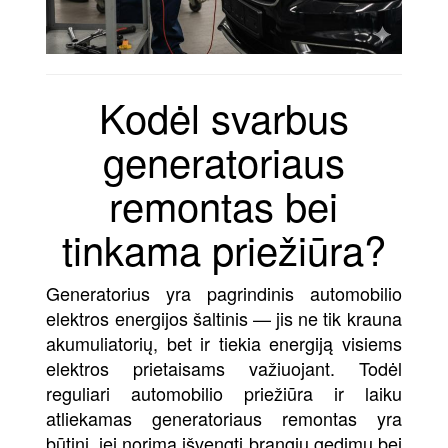
Kodėl svarbus
generatoriaus
remontas bei
tinkama priežiūra?
Generatorius yra pagrindinis automobilio
elektros energijos šaltinis — jis ne tik krauna
akumuliatorių, bet ir tiekia energiją visiems
elektros prietaisams važiuojant. Todėl
reguliari automobilio priežiūra ir laiku
atliekamas generatoriaus remontas yra
būtini, jei norima išvengti brangių gedimų bei