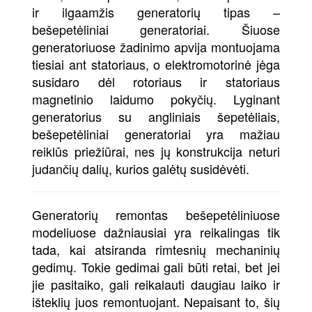
ir ilgaamžis generatorių tipas –
bešepetėliniai generatoriai. Šiuose
generatoriuose žadinimo apvija montuojama
tiesiai ant statoriaus, o elektromotorinė jėga
susidaro dėl rotoriaus ir statoriaus
magnetinio laidumo pokyčių. Lyginant
generatorius su angliniais šepetėliais,
bešepetėliniai generatoriai yra mažiau
reiklūs priežiūrai, nes jų konstrukcija neturi
judančių dalių, kurios galėtų susidėvėti.
Generatorių remontas bešepetėliniuose
modeliuose dažniausiai yra reikalingas tik
tada, kai atsiranda rimtesnių mechaninių
gedimų. Tokie gedimai gali būti retai, bet jei
jie pasitaiko, gali reikalauti daugiau laiko ir
išteklių juos remontuojant. Nepaisant to, šių