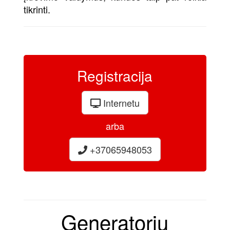
tikrinti.
Registracija
Internetu
arba
+37065948053
Generatorių