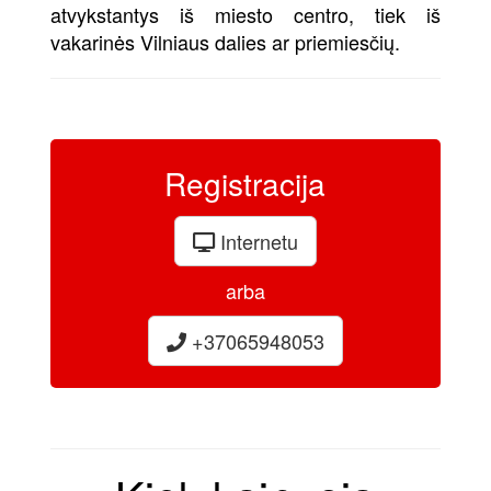
atvykstantys iš miesto centro, tiek iš
vakarinės Vilniaus dalies ar priemiesčių.
Registracija
Internetu
arba
+37065948053