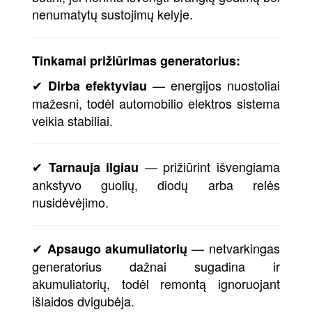
nenumatytų sustojimų kelyje.
Tinkamai prižiūrimas generatorius:
✔
— energijos nuostoliai
Dirba efektyviau
mažesni, todėl automobilio elektros sistema
veikia stabiliai.
✔
— prižiūrint išvengiama
Tarnauja ilgiau
ankstyvo guolių, diodų arba relės
nusidėvėjimo.
✔
— netvarkingas
Apsaugo akumuliatorių
generatorius dažnai sugadina ir
akumuliatorių, todėl remontą ignoruojant
išlaidos dvigubėja.