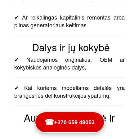
✔ Ar reikalingas kapitalinis remontas arba
pilnas generatoriaus keitimas.
Dalys ir jų kokybė
✔ Naudojamos originalios, OEM ar
kokybiškos analoginės dalys,
✔ Kai kuriems modeliams detalės yra
brangesnės dėl konstrukcijos ypatumų.
Automobilio markė ir
☎
+370 659 48053
modelis