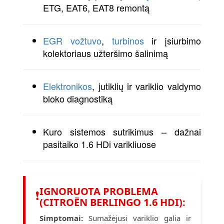
ETG, EAT6, EAT8 remontą
EGR vožtuvo
,
turbinos
ir įsiurbimo
kolektoriaus užteršimo šalinimą
Elektronikos
, jutiklių ir variklio valdymo
bloko diagnostiką
Kuro sistemos sutrikimus – dažnai
pasitaiko 1.6 HDi varikliuose
IGNORUOTA PROBLEMA
❗
(CITROËN BERLINGO 1.6 HDI):
Simptomai:
Sumažėjusi variklio galia ir