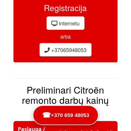
Registracija
Internetu
arba
+37065948053
Preliminari Citroën
remonto darbų kainų
lentelė
☎
+370 659 48053
Paslauga /