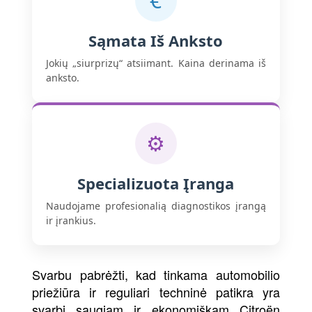
€
Sąmata Iš Anksto
Jokių „siurprizų“ atsiimant. Kaina derinama iš
anksto.
⚙
Specializuota Įranga
Naudojame profesionalią diagnostikos įrangą
ir įrankius.
Svarbu pabrėžti, kad tinkama automobilio
priežiūra ir reguliari techninė patikra yra
svarbi saugiam ir ekonomiškam Citroën