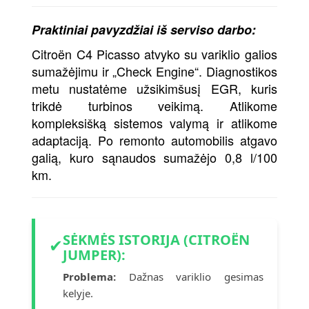
Praktiniai pavyzdžiai iš serviso darbo:
Citroën C4 Picasso atvyko su variklio galios
sumažėjimu ir „Check Engine“. Diagnostikos
metu nustatėme užsikimšusį EGR, kuris
trikdė turbinos veikimą. Atlikome
kompleksišką sistemos valymą ir atlikome
adaptaciją. Po remonto automobilis atgavo
galią, kuro sąnaudos sumažėjo 0,8 l/100
km.
SĖKMĖS ISTORIJA (CITROËN
✔
JUMPER):
Problema:
Dažnas variklio gesimas
kelyje.