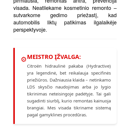
pirmiausia, remontas antra, prevencija
visada. Neatliekame kosmetinio remonto –
sutvarkome gedimo priežastį, kad
automobilis liktų patikimas ilgalaikėje
perspektyvoje.
MEISTRO ĮŽVALGA:
⚙
Citroën hidraulinė pakaba (Hydractive)
yra legendinė, bet reikalauja specifinės
priežiūros. Dažniausia klaida – netinkamo
LDS skysčio naudojimas arba jo lygio
tikrinimas neteisingoje padėtyje. Tai gali
sugadinti siurblį, kurio remontas kainuoja
brangiai. Mes visada tikriname sistemą
pagal gamyklines procedūras.