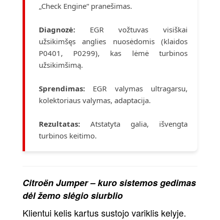
„Check Engine“ pranešimas.
Diagnozė:
EGR vožtuvas visiškai
užsikimšęs anglies nuosėdomis (klaidos
P0401, P0299), kas lėmė turbinos
užsikimšimą.
Sprendimas:
EGR valymas ultragarsu,
kolektoriaus valymas, adaptacija.
Rezultatas:
Atstatyta galia, išvengta
turbinos keitimo.
Citroën Jumper – kuro sistemos gedimas
dėl žemo slėgio siurblio
Klientui kelis kartus sustojo variklis kelyje.