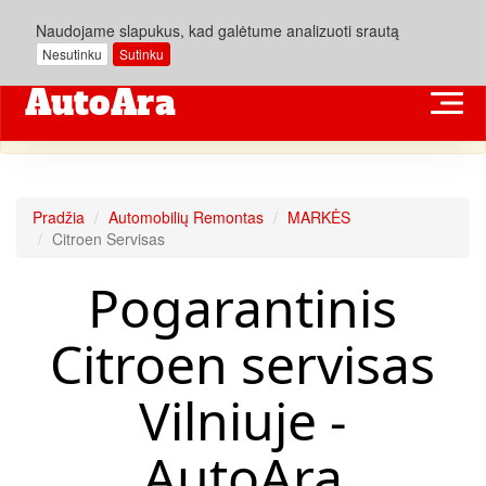
Naudojame slapukus, kad galėtume analizuoti srautą
Nesutinku
Sutinku
Mes nesame "dylerinis" Citroen Servisas.
Remontuojame NEGARANTINIUS automobilius PIGIAU.
Pradžia
Automobilių Remontas
MARKĖS
Citroen Servisas
Pogarantinis
Citroen servisas
Vilniuje -
AutoAra