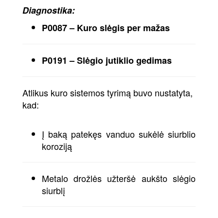
Diagnostika:
P0087 – Kuro slėgis per mažas
P0191 – Slėgio jutiklio gedimas
Atlikus kuro sistemos tyrimą buvo nustatyta,
kad:
Į baką patekęs vanduo sukėlė siurblio
koroziją
Metalo drožlės užteršė aukšto slėgio
siurblį